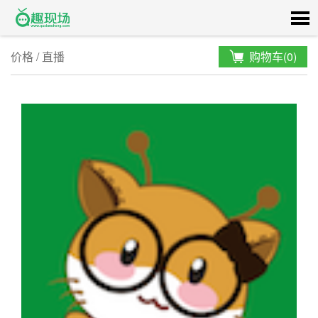
价格
/
直播
购物车(
0
)