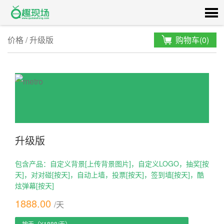
价格
/
升级版
购物车(
0
)
升级版
包含产品：
自定义背景[上传背景图片]
，
自定义LOGO
，
抽奖[按
天]
，
对对碰[按天]
，
自动上墙
，
投票[按天]
，
签到墙[按天]
，
酷
炫弹幕[按天]
1888.00
/天
按天（¥1888/天）