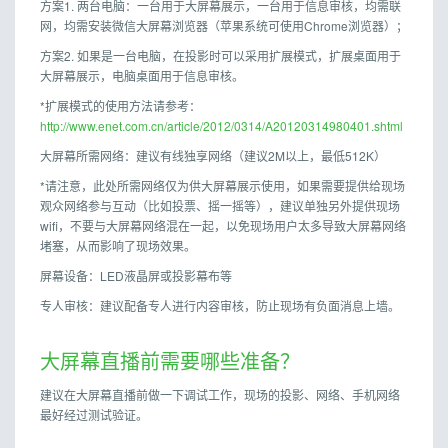
方案1. 两台电脑：一台用于大屏幕展示，一台用于信息审核，均需联
网，均需安装微信大屏幕浏览器（苹果系统可使用Chrome浏览器）；
方案2. 如果是一台电脑，在投影时可以采用扩展模式，扩展桌面用于
大屏幕展示，电脑桌面用于信息审核。
*扩展模式的使用方法请参考：
http://www.enet.com.cn/article/2012/0314/A20120314980401.shtml
大屏幕所需网络：建议有线独享网络（建议2M以上，最低512K）
*请注意，此处所需网络仅为供大屏幕展示使用，如果需要提供给现场
观众网络参与互动（比如投票、摇一摇等），建议单独另外提供现场
wifi，不要与大屏幕网络混在一起，以免现场用户太多导致大屏幕网络
堵塞，从而影响了现场效果。
屏幕设备：LED液晶屏或投影幕布等
专人审核：建议配备专人进行内容审核，防止现场有负面消息上墙。
大屏幕直播前需要哪些准备？
建议在大屏幕直播前做一下调试工作，现场的投影、网络、手机网络
最好经过测试验证。