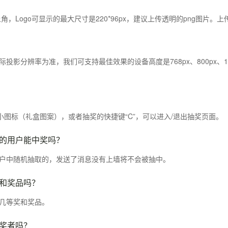
上角，Logo可显示的最大尺寸是220*96px，建议上传透明的png图片。
影分辨率为准，我们可支持最佳效果的设备高度是768px、800px、1080
。
小图标（礼盒图案），或者抽奖的快捷键“C”，可以进入/退出抽奖页面。
的用户能中奖吗？
户中随机抽取的，发送了消息没有上墙将不会被抽中。
和奖品吗？
几等奖和奖品。
奖者吗？